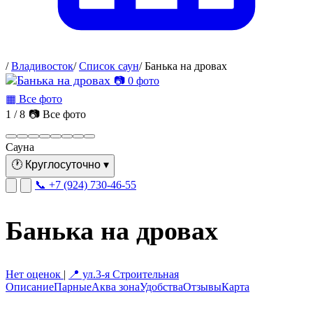
/
Владивосток
/
Список саун
/
Банька на дровах
📷 0 фото
▦ Все фото
1 / 8
📷 Все фото
Сауна
🕐
Круглосуточно
▾
📞 +7 (924) 730-46-55
Банька на дровах
Нет оценок
|
📍 ул.3-я Строительная
Описание
Парные
Аква зона
Удобства
Отзывы
Карта