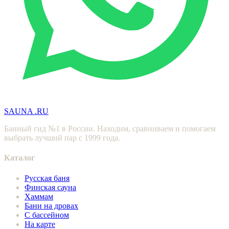
SAUNA
.RU
Банный гид №1 в России. Находим, сравниваем и помогаем
выбрать лучший пар с 1999 года.
Каталог
Русская баня
Финская сауна
Хаммам
Бани на дровах
С бассейном
На карте